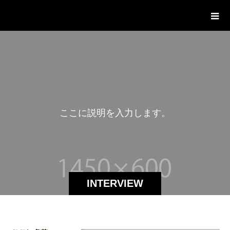
株式会社スワップハウス
こ
こ
に
説
明
を
入
力
し
ま
す
。
INTERVIEW