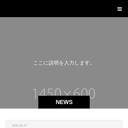
株式会社スワップハウス
こ
こ
に
説
明
を
入
力
し
ま
す
。
NEWS
2026.05.27