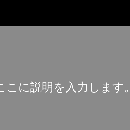
こ
こ
に
説
明
を
入
力
し
ま
す
こ
こ
に